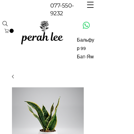
077-550-
9232
Бальфу
р 99
Бат-Ям