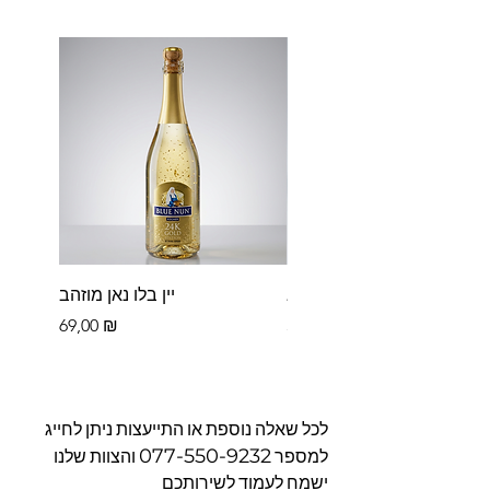
פררו רושה בקופסא
יין בלו נאן מוזהב
Цена
Цена
69,00 ₪
39,00 ₪
לכל שאלה נוספת או התייעצות ניתן לחייג
077-550-9232
למספר
והצוות שלנו
ישמח לעמוד לשירותכם