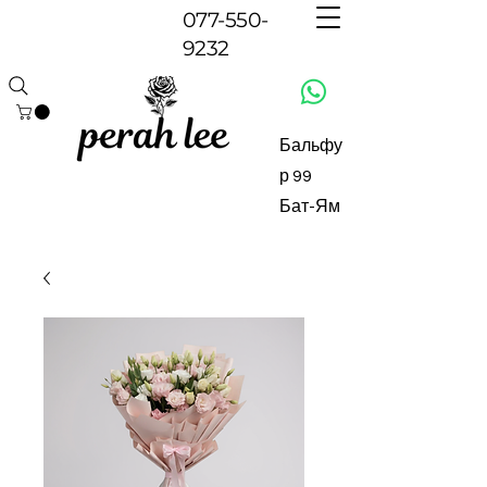
077-550-
9232
Бальфу
р 99
Бат-Ям