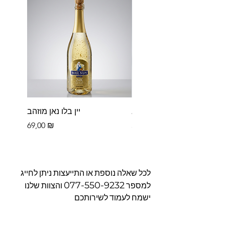
פררו רושה בקופסא
יין בלו נאן מוזהב
Цена
Цена
69,00 ₪
39,00 ₪
לכל שאלה נוספת או התייעצות ניתן לחייג
077-550-9232
למספר
והצוות שלנו
ישמח לעמוד לשירותכם