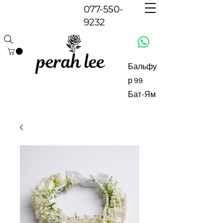
077-550-
9232
Бальфу
р 99
Бат-Ям