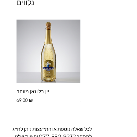
נלווים
פררו רושה בקופסא
יין בלו נאן מוזהב
Цена
Цена
69,00 ₪
39,00 ₪
לכל שאלה נוספת או התייעצות ניתן לחייג
077-550-9232
למספר
והצוות שלנו