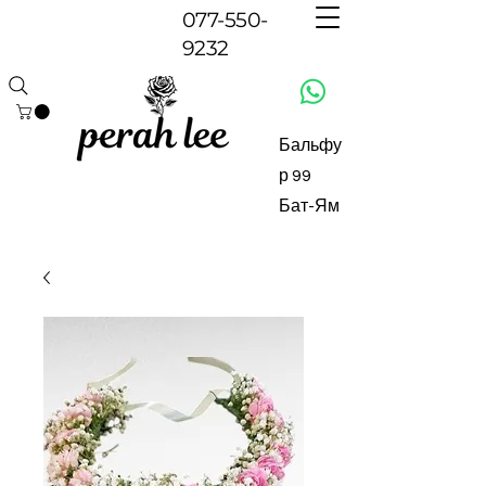
077-550-
9232
Бальфу
р 99
Бат-Ям