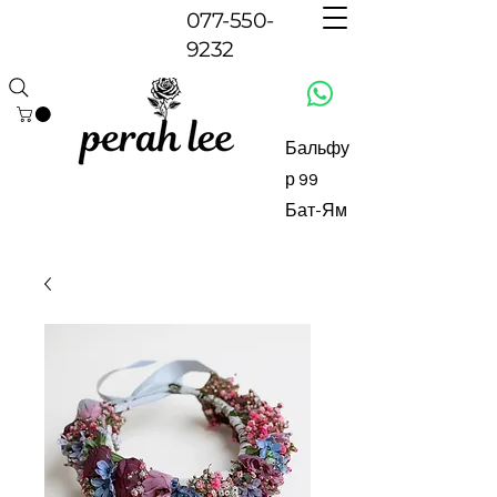
077-550-
9232
Бальфу
р 99
Бат-Ям