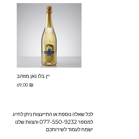
פררו רושה בקופסא
יין בלו נאן מוזהב
Цена
Цена
69,00 ₪
39,00 ₪
לכל שאלה נוספת או התייעצות ניתן לחייג
077-550-9232
למספר
והצוות שלנו
ישמח לעמוד לשירותכם