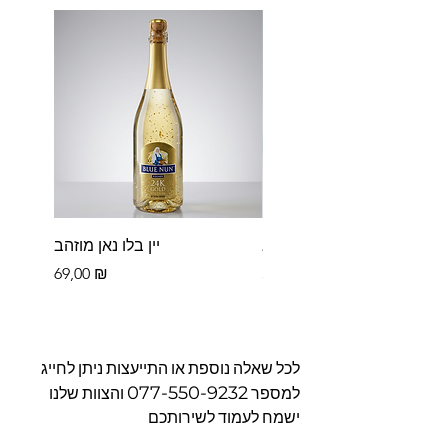
פררו רושה בקופסא
יין בלו נאן מוזהב
Цена
Цена
69,00 ₪
39,00 ₪
לכל שאלה נוספת או התייעצות ניתן לחייג
077-550-9232
למספר
והצוות שלנו
ישמח לעמוד לשירותכם