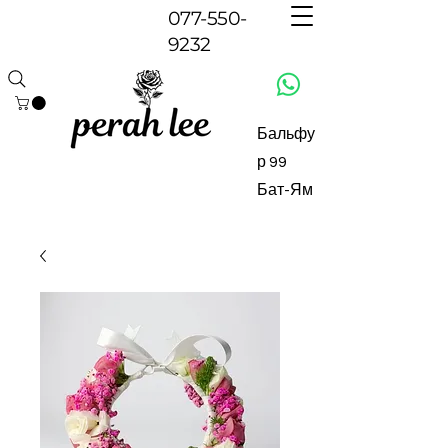
077-550-
9232
Бальфу
р 99
Бат-Ям