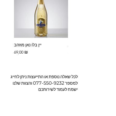
פררו רושה בקופסא
יין בלו נאן מוזהב
Цена
Цена
69,00 ₪
39,00 ₪
לכל שאלה נוספת או התייעצות ניתן לחייג
077-550-9232
למספר
והצוות שלנו
ישמח לעמוד לשירותכם