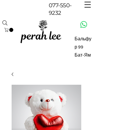
077-550-
9232
Бальфу
р 99
Бат-Ям