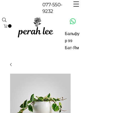
077-550-
9232
Бальфу
р 99
Бат-Ям