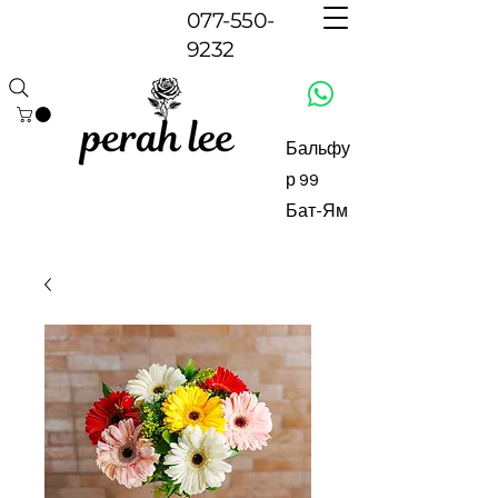
077-550-
9232
Бальфу
р 99
Бат-Ям