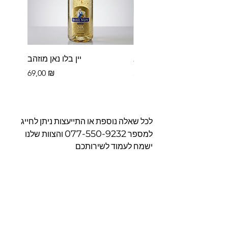
פררו רושה בקופסא
יין בלו נאן מוזהב
Цена
Цена
69,00 ₪
39,00 ₪
לכל שאלה נוספת או התייעצות ניתן לחייג
077-550-9232
למספר
והצוות שלנו
ישמח לעמוד לשירותכם