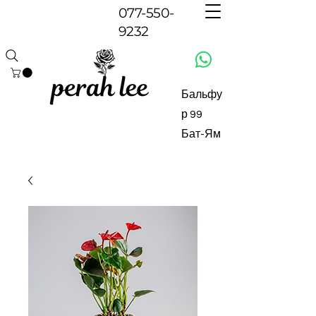
077-550-
9232
Бальфу
р 99
Бат-Ям