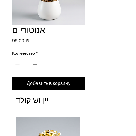
אנוטוריום
Цена
99,00 ₪
Количество
*
Добавить в корзину
יין ושוקולד