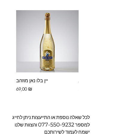
פררו רושה בקופסא
יין בלו נאן מוזהב
Цена
Цена
69,00 ₪
39,00 ₪
לכל שאלה נוספת או התייעצות ניתן לחייג
077-550-9232
למספר
והצוות שלנו
ישמח לעמוד לשירותכם