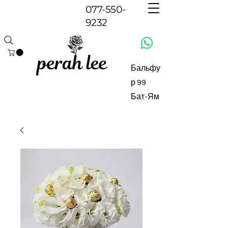
077-550-
9232
Бальфу
р 99
Бат-Ям