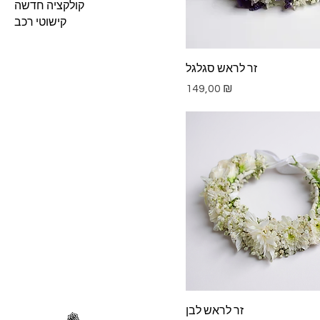
קולקציה חדשה
קישוטי רכב
זר לראש סגלגל
Цена
149,00 ₪
זר לראש לבן