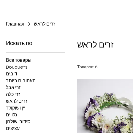
Главная
זרים לראש
Искать по
זרים לראש
Все товары
Bouquets
Товаров: 6
דובים
האהובים ביותר
זרי אבל
זרי כלה
זרים לראש
יין ושוקולד
נלווים
סידורי שולחן
עציצים