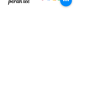
זרי פרחים
אודות
עציצים
מדיניות
זרים לראש
צרו קשר
מתחתנים
מנוי שישי
יין ושוקולד
מאמרים
מתנות ומארזים
סידורי פרחים לשולחן
בלפור 99 בת ים
077-550-9232
perahlee.b@gmail.com