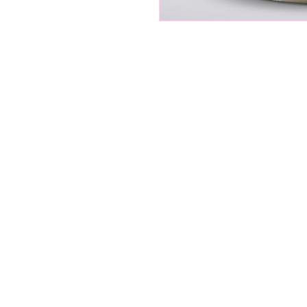
שה לב
פררו רושה 200 ג
תצוגה מהירה
יר
מחיר