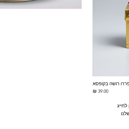
ררו רושה בקופסא
פררו רו
תצוגה מהירה
מחיר
מח
לחייג
לנו