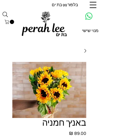
בלפור 99 בת ים
מנוי שישי
באנץ' חמניה
מחיר