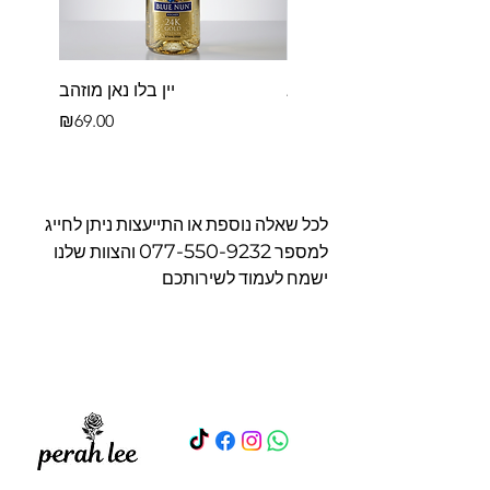
פררו רושה בקופסא
יין בלו נאן מוזהב
Price
Price
₪69.00
₪39.00
לכל שאלה נוספת או התייעצות ניתן לחייג
077-550-9232
למספר
והצוות שלנו
ישמח לעמוד לשירותכם