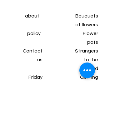
about
Bouquets
of flowers
policy
Flower
pots
Contact
Strangers
us
to the
head
Friday
Getting
subscrip
married
tion
Wine and
Articles
chocolate
Gifts and
packages