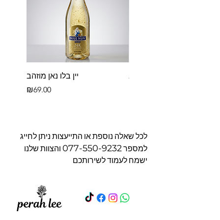
פררו רושה בקופסא
יין בלו נאן מוזהב
Price
Price
₪69.00
₪39.00
לכל שאלה נוספת או התייעצות ניתן לחייג
077-550-9232
למספר
והצוות שלנו
ישמח לעמוד לשירותכם