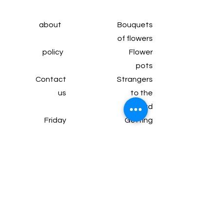
about
Bouquets
of flowers
policy
Flower
pots
Contact
Strangers
us
to the
head
Friday
Getting
subscrip
married
tion
Wine and
Articles
chocolate
Gifts and
packages