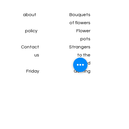
about
Bouquets
of flowers
policy
Flower
pots
Contact
Strangers
us
to the
head
Friday
Getting
subscrip
married
tion
Wine and
Articles
chocolate
Gifts and
packages