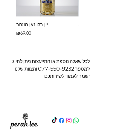
פררו רושה בקופסא
יין בלו נאן מוזהב
Price
Price
₪69.00
₪39.00
לכל שאלה נוספת או התייעצות ניתן לחייג
077-550-9232
למספר
והצוות שלנו
ישמח לעמוד לשירותכם