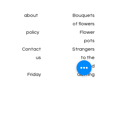
about
Bouquets
of flowers
policy
Flower
pots
Contact
Strangers
us
to the
head
Friday
Getting
subscrip
married
tion
Wine and
Articles
chocolate
Gifts and
packages