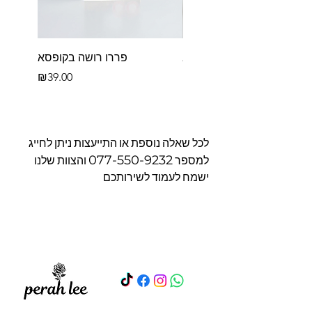
פררו רושה לב
פררו רושה בקופסא
Price
Price
₪39.00
₪39.00
לכל שאלה נוספת או התייעצות ניתן לחייג
077-550-9232
למספר
והצוות שלנו
ישמח לעמוד לשירותכם