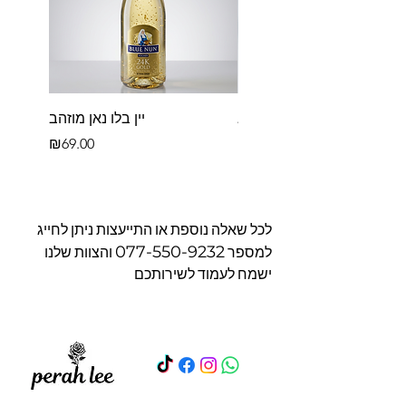
פררו רושה בקופסא
יין בלו נאן מוזהב
Price
Price
₪69.00
₪39.00
לכל שאלה נוספת או התייעצות ניתן לחייג
077-550-9232
למספר
והצוות שלנו
ישמח לעמוד לשירותכם