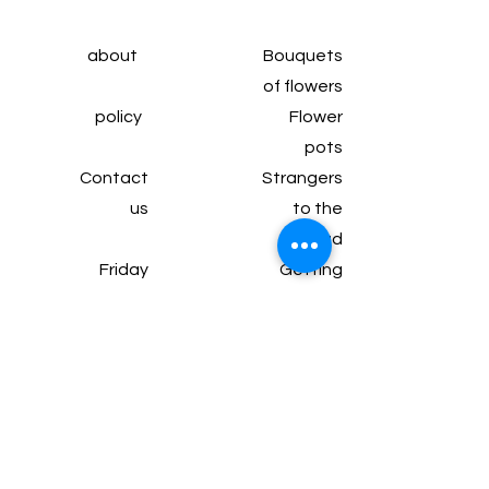
about
Bouquets
of flowers
policy
Flower
pots
Contact
Strangers
us
to the
head
Friday
Getting
subscrip
married
tion
Wine and
Articles
chocolate
Gifts and
packages