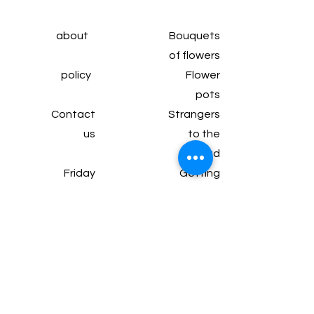
about
Bouquets
of flowers
policy
Flower
pots
Contact
Strangers
us
to the
head
Friday
Getting
subscrip
married
tion
Wine and
Articles
chocolate
Gifts and
packages