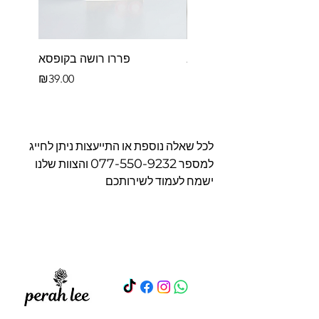
פררו רושה לב
פררו רושה בקופסא
Price
Price
₪39.00
₪39.00
לכל שאלה נוספת או התייעצות ניתן לחייג
077-550-9232
למספר
והצוות שלנו
ישמח לעמוד לשירותכם