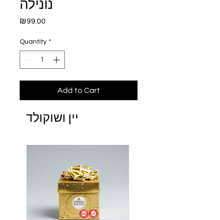
נונילה
Price
₪99.00
Quantity
*
Add to Cart
יין ושוקולד