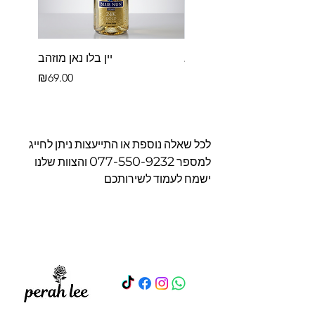
פררו רושה בקופסא
יין בלו נאן מוזהב
Price
Price
₪69.00
₪39.00
לכל שאלה נוספת או התייעצות ניתן לחייג
077-550-9232
למספר
והצוות שלנו
ישמח לעמוד לשירותכם