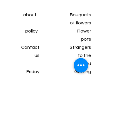
about
Bouquets
of flowers
policy
Flower
pots
Contact
Strangers
us
to the
head
Friday
Getting
subscrip
married
tion
Wine and
Articles
chocolate
Gifts and
packages