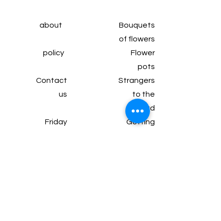
about
Bouquets
of flowers
policy
Flower
pots
Contact
Strangers
us
to the
head
Friday
Getting
subscrip
married
tion
Wine and
Articles
chocolate
Gifts and
packages