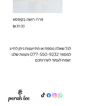
פררו רושה לב
פררו רושה בקופסא
Price
Price
₪39.00
₪39.00
לכל שאלה נוספת או התייעצות ניתן לחייג
077-550-9232
למספר
והצוות שלנו
ישמח לעמוד לשירותכם