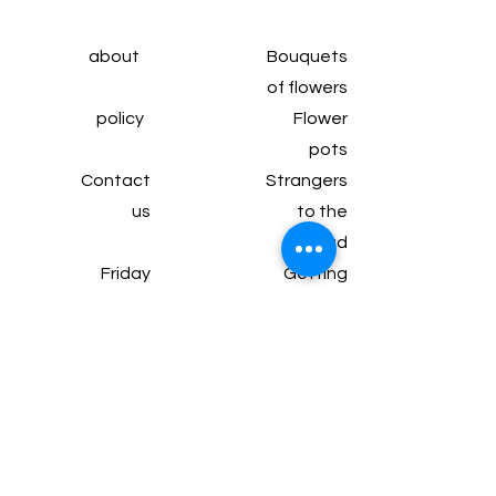
about
Bouquets
of flowers
policy
Flower
pots
Contact
Strangers
us
to the
head
Friday
Getting
subscrip
married
tion
Wine and
Articles
chocolate
Gifts and
packages