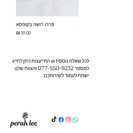
פררו רושה לב
פררו רושה בקופסא
Price
Price
₪39.00
₪39.00
לכל שאלה נוספת או התייעצות ניתן לחייג
077-550-9232
למספר
והצוות שלנו
ישמח לעמוד לשירותכם