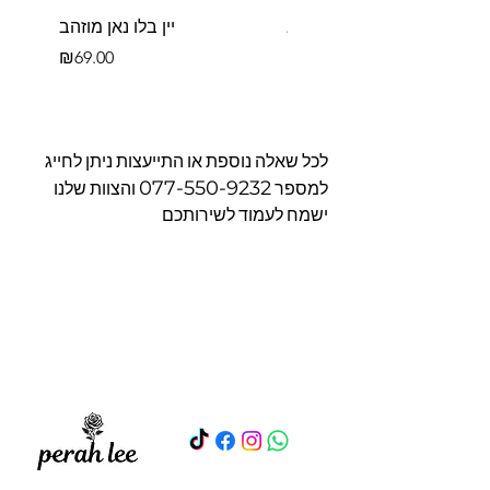
פררו רושה בקופסא
יין בלו נאן מוזהב
Price
Price
₪69.00
₪39.00
לכל שאלה נוספת או התייעצות ניתן לחייג
077-550-9232
למספר
והצוות שלנו
ישמח לעמוד לשירותכם