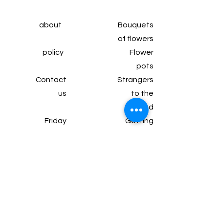
about
Bouquets
of flowers
policy
Flower
pots
Contact
Strangers
us
to the
head
Friday
Getting
subscrip
married
tion
Wine and
Articles
chocolate
Gifts and
packages