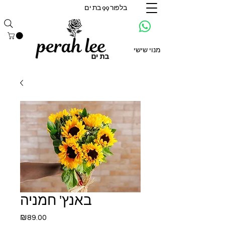
בלפור 99 בת ים
מנוי שישי
באנץ' חמניה
Price
₪89.00