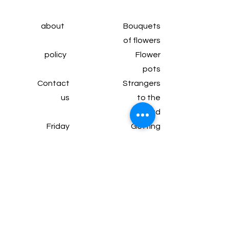
about
Bouquets
of flowers
policy
Flower
pots
Contact
Strangers
us
to the
head
Friday
Getting
subscrip
married
tion
Wine and
Articles
chocolate
Gifts and
packages