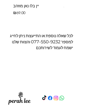
פררו רושה בקופסא
יין בלו נאן מוזהב
Price
Price
₪69.00
₪39.00
לכל שאלה נוספת או התייעצות ניתן לחייג
077-550-9232
למספר
והצוות שלנו
ישמח לעמוד לשירותכם