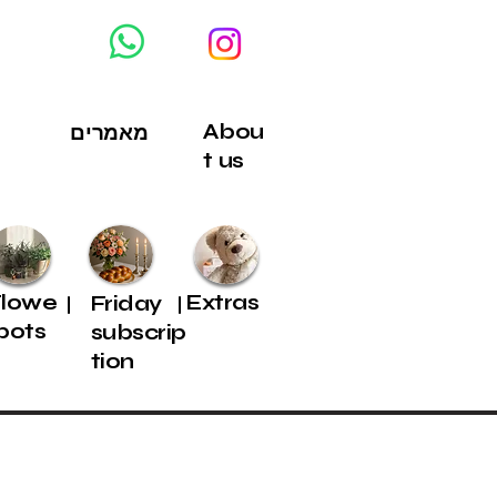
Abou
מאמרים
t us
Flowe
Extras
Friday
pots
subscrip
tion