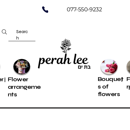
077-550-9232
Searc
h
Bouquet
er
Flower
s of
r
e
arrangeme
flowers
nts