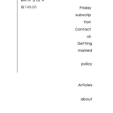
זר ברבי לראש
Price
₪149.00
Friday
subscrip
tion
Contact
us
Getting
married
policy
Articles
about