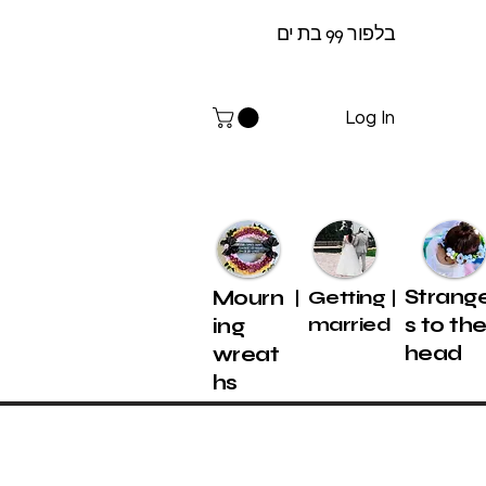
בלפור 99 בת ים
Log In
Strang
Mourn
Getting
married
s to th
ing
head
wreat
hs