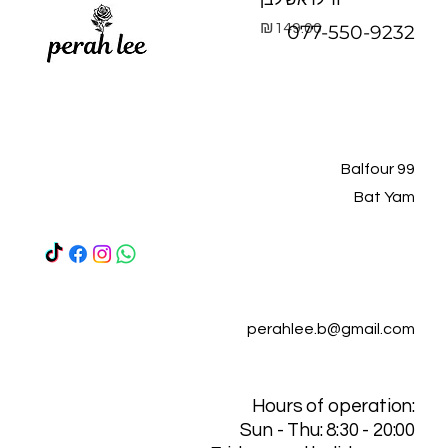
זר לראש לבן
Price
₪149.00
077-550-9232
Balfour 99
Bat Yam
perahlee.b@gmail.com
Hours of operation:
Sun - Thu: 8:30 - 20:00