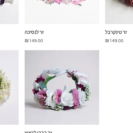
זר טינקרבל
זר לנסיכה
Price
Price
₪149.00
₪149.00