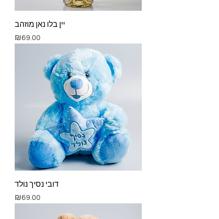
יין בלו נאן מוזהב
Price
₪69.00
דובי נסיך נולד
Price
₪69.00