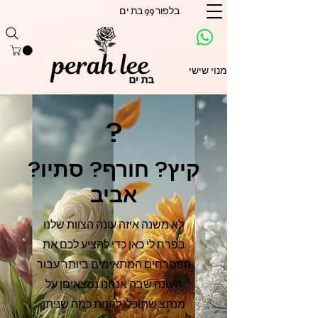
בלפור 99 בת ים
מנוי שישי
?
קיץ? חורף? סתיו?
אביב
לא משנה איזה עונה הצוות שלנו
בפרח לי כאן כדי להציע לכם את
הפםרחים המתאימים ביותר עבור
העונה שבה אנחנו נמצאיםן על
מנתצ שתוכלו להנות כמה שניתן