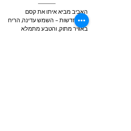
האביב מביא איתו את קסם
ההתחדשות – השמש עדינה, הריח
באוויר מתוק, והטבע מתמלא
בפרחים צבעוניים. פרחים לאביב
כמו נוריות, צבעונים, פרחי בר
וטוליפים מוסיפים חיים, רוך
ותחושת התחדשות. זרי פרחים
אביביים מושלמים לחגים, מתנות
מרגשות או פשוט כדי לרענן את
הבית באווירת פריחה. אם אתם
מחפשים פרחים לפי עונה, האביב
הוא הרגע המושלם לבחור בפרחים
שממלאים את הלב באור.
ראה דוגמאות