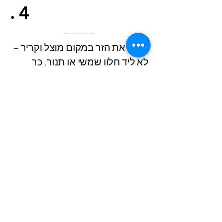
.4
הניחו את הזר במקום מוצל וקריר –
לא ליד חלון שמשי או תנור. כך
הפרחים שלכם יישארו רעננים
לאורך זמן.
?אז למה אתם
מחכים
עכשיו כשאתם יודעים בדיוק איך
לשמור על זר הפרחים שלכם טרי, ריחני
ומלא חיים – זה הזמן לפנק את עצמכם
או את מי שאתם אוהבים.